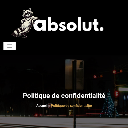
Aller
au
contenu
Four
A
de p
de
nett
pou
aut
Politique de confidentialité
Accueil
»
Politique de confidentialité