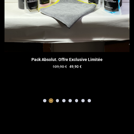
Pack Absolut. Offre Exclusive Limitée
Le
Le
109,90
€
49,90
€
prix
prix
initial
actuel
était :
est :
109,90 €.
49,90 €.