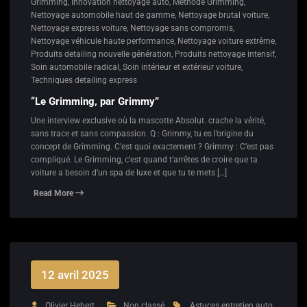
Grimming
,
Innovation nettoyage auto
,
Méthode Grimming
,
Nettoyage automobile haut de gamme
,
Nettoyage brutal voiture
,
Nettoyage express voiture
,
Nettoyage sans compromis
,
Nettoyage véhicule haute performance
,
Nettoyage voiture extrême
,
Produits detailing nouvelle génération
,
Produits nettoyage intensif
,
Soin automobile radical
,
Soin intérieur et extérieur voiture
,
Techniques detailing express
“Le Grimming, par Grimmy”
Une interview exclusive où la mascotte Absolut. crache la vérité,
sans trace et sans compassion. Q : Grimmy, tu es l’origine du
concept de Grimming. C’est quoi exactement ? Grimmy : C’est pas
compliqué. Le Grimming, c’est quand t’arrêtes de croire que ta
voiture a besoin d’un spa de luxe et que tu te mets […]
Read More
12 avril 2025
Olivier Hebert
Non classé
Astuces entretien auto
,