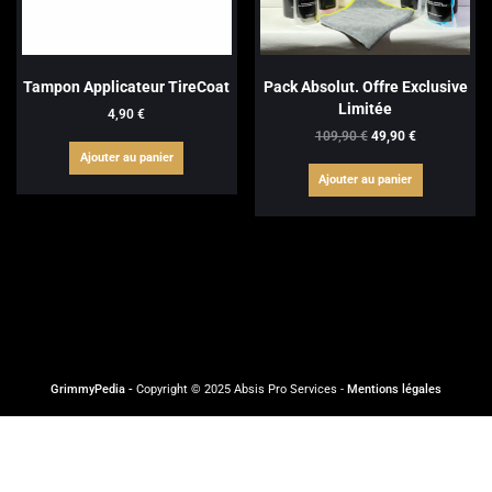
du
du
produit
produit
Tampon Applicateur TireCoat
Pack Absolut. Offre Exclusive
Limitée
4,90
€
Le
Le
109,90
€
49,90
€
prix
prix
Ajouter au panier
initial
actuel
Ajouter au panier
était :
est :
109,90 €.
49,90 €.
GrimmyPedia -
Copyright © 2025 Absis Pro Services -
Mentions légales