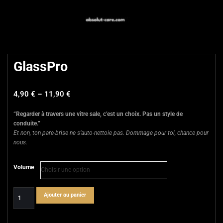
GlassPro
4,90
€
–
11,90
€
“Regarder à travers une vitre sale, c’est un choix. Pas un style de
conduite.”
Et non, ton pare-brise ne s’auto-nettoie pas. Dommage pour toi, chance pour
nous.
Volume
quantité
Ajouter au panier
de
GlassPro