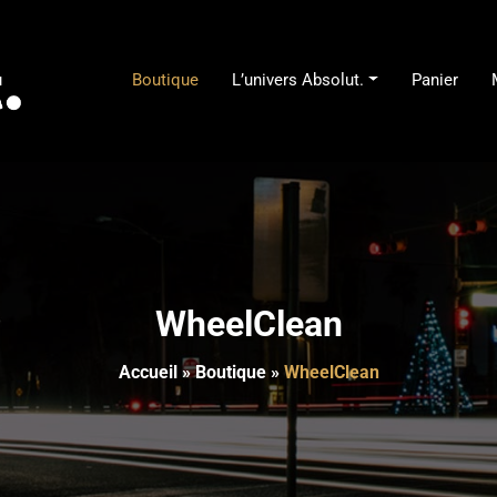
Boutique
L’univers Absolut.
Panier
Fournisseur de produit de nettoyage pour automobi
Absolut.
WheelClean
Accueil
»
Boutique
»
WheelClean