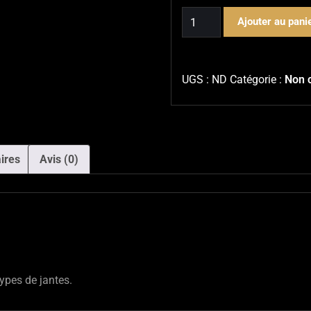
quantité
Ajouter au pani
de
WheelClean
UGS :
ND
Catégorie :
Non 
ires
Avis (0)
ypes de jantes.