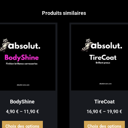
Produits similaires
BodyShine
TireCoat
4,90
€
–
11,90
€
16,90
€
–
19,90
€
Ce
C
Choix des options
Choix des options
produit
p