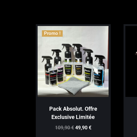
Promo !
Pack Absolut. Offre
Exclusive Limitée
Le
Le
109,90
€
49,90
€
prix
prix