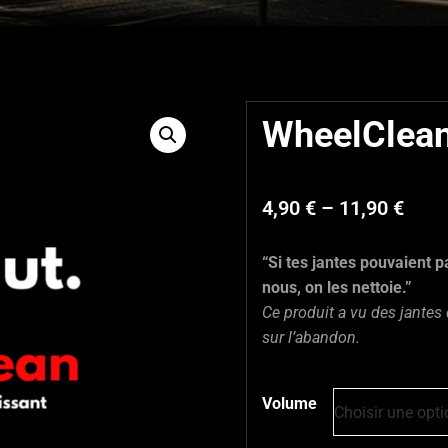
WheelClea
4,90
€
–
11,90
€
“Si tes jantes pouvaient p
nous, on les nettoie.”
Ce produit a vu des jantes 
sur l’abandon.
Volume