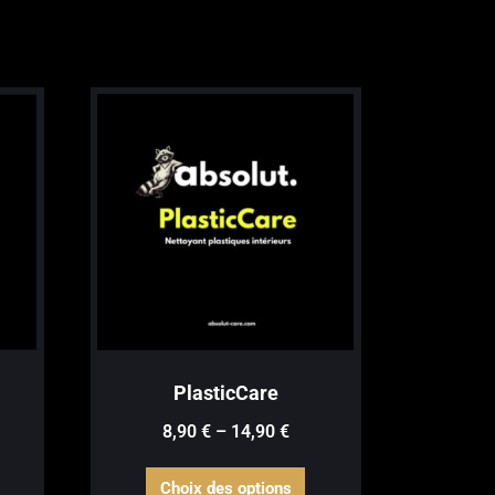
PlasticCare
8,90
€
–
14,90
€
e
Ce
Choix des options
roduit
produit