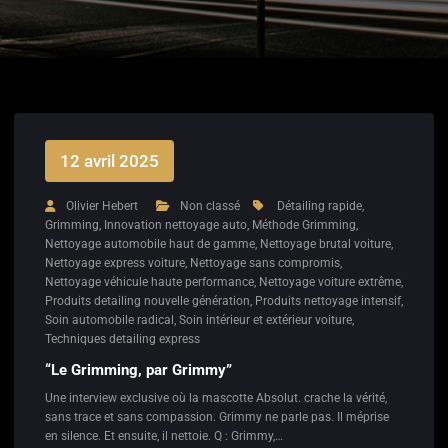
12 avril 2025
Olivier Hebert
Non classé
Détailing rapide
,
Grimming
,
Innovation nettoyage auto
,
Méthode Grimming
,
Nettoyage automobile haut de gamme
,
Nettoyage brutal voiture
,
Nettoyage express voiture
,
Nettoyage sans compromis
,
Nettoyage véhicule haute performance
,
Nettoyage voiture extrême
,
Produits detailing nouvelle génération
,
Produits nettoyage intensif
,
Soin automobile radical
,
Soin intérieur et extérieur voiture
,
Techniques detailing express
“Le Grimming, par Grimmy”
Une interview exclusive où la mascotte Absolut. crache la vérité,
sans trace et sans compassion. Grimmy ne parle pas. Il méprise
en silence. Et ensuite, il nettoie. Q : Grimmy,…