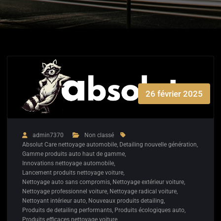
26 février 2025
admin7370
Non classé
Absolut Care nettoyage automobile
,
Detailing nouvelle génération
,
Gamme produits auto haut de gamme
,
Innovations nettoyage automobile
,
Lancement produits nettoyage voiture
,
Nettoyage auto sans compromis
,
Nettoyage extérieur voiture
,
Nettoyage professionnel voiture
,
Nettoyage radical voiture
,
Nettoyant intérieur auto
,
Nouveaux produits detailing
,
Produits de detailing performants
,
Produits écologiques auto
,
Produits efficaces nettoyage voiture
,