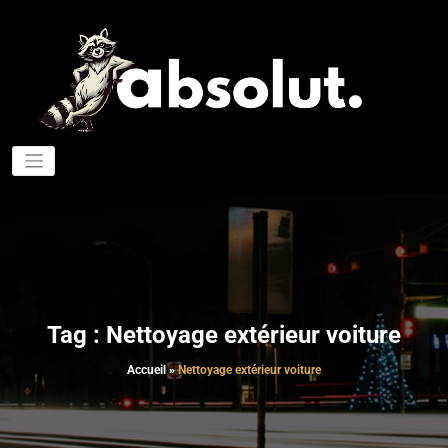
Aller
au
contenu
Four
A
de p
de
nett
pou
aut
Tag : Nettoyage extérieur voiture
Accueil
»
Nettoyage extérieur voiture